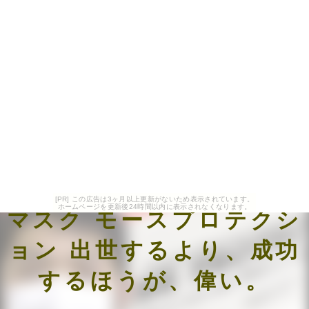
[PR] この広告は3ヶ月以上更新がないため表示されています。
ホームページを更新後24時間以内に表示されなくなります。
マスク モースプロテクシ
ョン 出世するより、成功
するほうが、偉い。