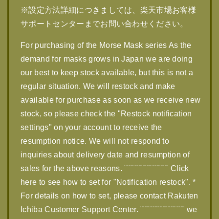
※設定方法詳細につきましては、楽天市場お客様
サポートセンターまでお問い合わせください。
For purchasing of the Morse Mask series As the
demand for masks grows in Japan we are doing
our best to keep stock available, but this is not a
regular situation. We will restock and make
available for purchase as soon as we receive new
stock, so please check the "Restock notification
settings" on your account to receive the
resumption notice. We will not respond to
inquiries about delivery date and resumption of
sales for the above reasons. ¨¨¨¨¨¨¨¨¨¨¨¨¨¨¨¨¨ Click
here to see how to set for "Notification restock". *
For details on how to set, please contact Rakuten
Ichiba Customer Support Center. ¨¨¨¨¨¨¨¨¨¨¨¨¨¨¨¨¨ we