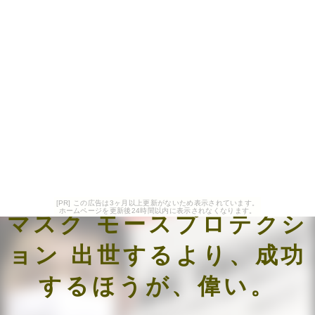
[PR] この広告は3ヶ月以上更新がないため表示されています。
ホームページを更新後24時間以内に表示されなくなります。
マスク モースプロテクシ
ョン 出世するより、成功
するほうが、偉い。