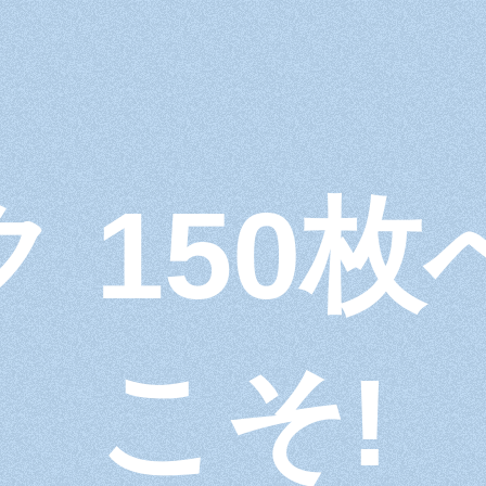
 150
こそ!